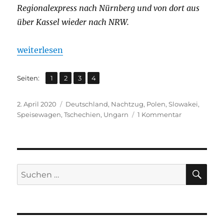
Regionalexpress nach Nürnberg und von dort aus
über Kassel wieder nach NRW.
„Go East! Auf Stippvisite in Polen, Ungarn, Tschech
weiterlesen
,
,
,
Seite
Seite
Seite
Seite
Seiten:
1
2
3
4
Veröffentlicht
Kategorien
2. April 2020
Deutschland
,
Nachtzug
,
Polen
,
Slowakei
,
am
zu
Speisewagen
,
Tschechien
,
Ungarn
1 Kommentar
Go
East!
Auf
Stippvisite
in
SU
Suchen
Polen,
nach:
Ungarn,
Tschechien
und
der