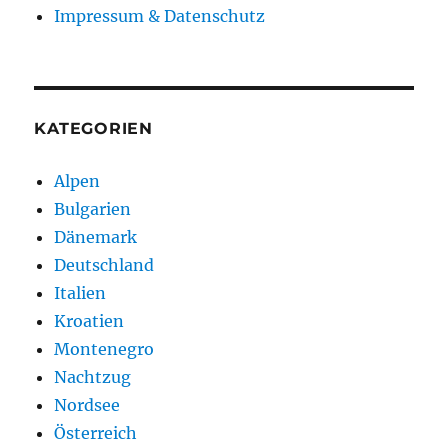
Wagen
Impressum & Datenschutz
über
den
Oberalppass
KATEGORIEN
Alpen
Bulgarien
Dänemark
Deutschland
Italien
Kroatien
Montenegro
Nachtzug
Nordsee
Österreich