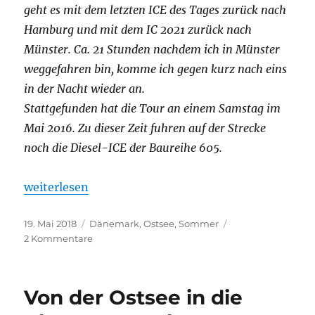
geht es mit dem letzten ICE des Tages zurück nach
Hamburg und mit dem IC 2021 zurück nach
Münster. Ca. 21 Stunden nachdem ich in Münster
weggefahren bin, komme ich gegen kurz nach eins
in der Nacht wieder an.
Stattgefunden hat die Tour an einem Samstag im
Mai 2016. Zu dieser Zeit fuhren auf der Strecke
noch die Diesel-ICE der Baureihe 605.
„Tagestour nach Kopenhagen“
weiterlesen
Veröffentlicht
Kategorien
19. Mai 2018
Dänemark
,
Ostsee
,
Sommer
am
zu
2 Kommentare
Tagestour
nach
Kopenhagen
Von der Ostsee in die