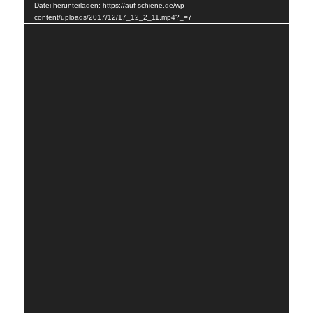
Datei herunterladen: https://auf-schiene.de/wp-
content/uploads/2017/12/17_12_2_11.mp4?_=7