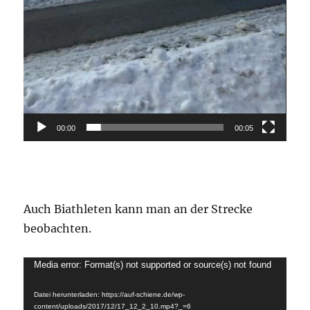
00:00
00:05
Auch Biathleten kann man an der Strecke
beobachten.
Video-
Media error: Format(s) not supported or source(s) not found
Player
Datei herunterladen: https://auf-schiene.de/wp-
content/uploads/2017/12/17_12_2_10.mp4?_=6