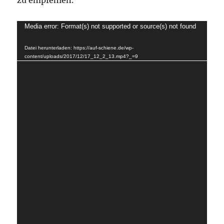
zu empfehlen.
Video-
Media error: Format(s) not supported or source(s) not found
Player
Datei herunterladen: https://auf-schiene.de/wp-
content/uploads/2017/12/17_12_2_13.mp4?_=9