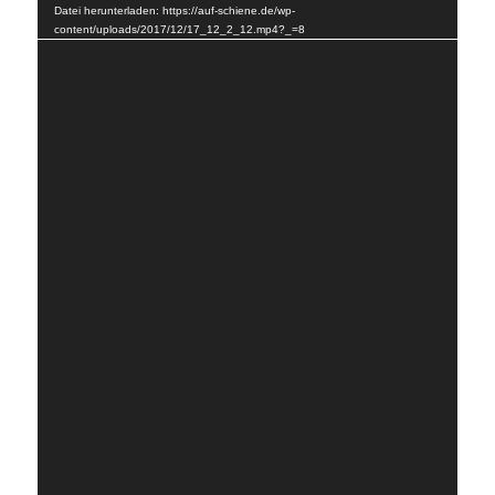
Datei herunterladen: https://auf-schiene.de/wp-
content/uploads/2017/12/17_12_2_12.mp4?_=8